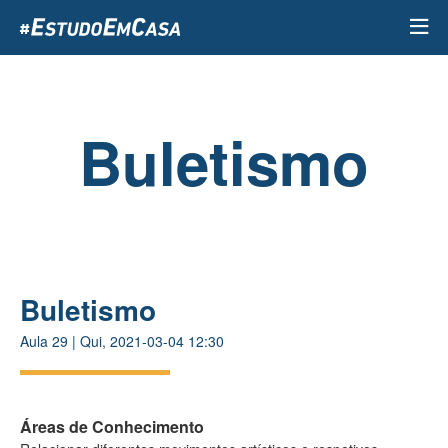
Passar
para
o
conteúdo
principal
Buletismo
Buletismo
Aula
29
|
Qui, 2021-03-04 12:30
Áreas de Conhecimento