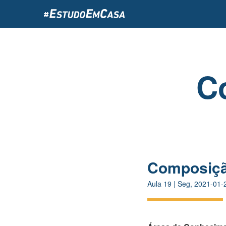
Passar
para
o
conteúdo
principal
C
Composiçã
Aula
19
|
Seg, 2021-01-