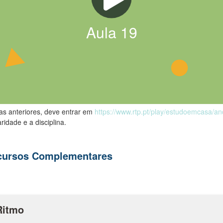
Aula
19
las anteriores, deve entrar em
https://www.rtp.pt/play/estudoemcasa/a
ridade e a disciplina.
ecursos Complementares
Ritmo
.