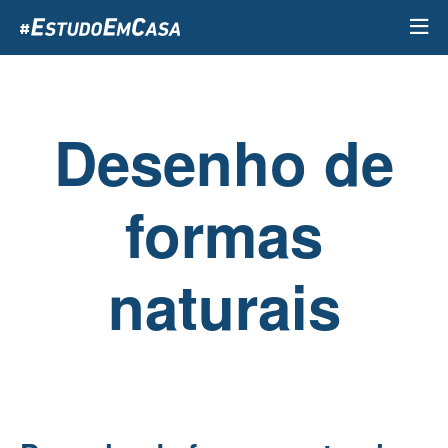
Passar
para
o
conteúdo
principal
Desenho de
formas
naturais