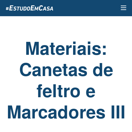
Passar
para
o
conteúdo
principal
Materiais:
Canetas de
feltro e
Marcadores III