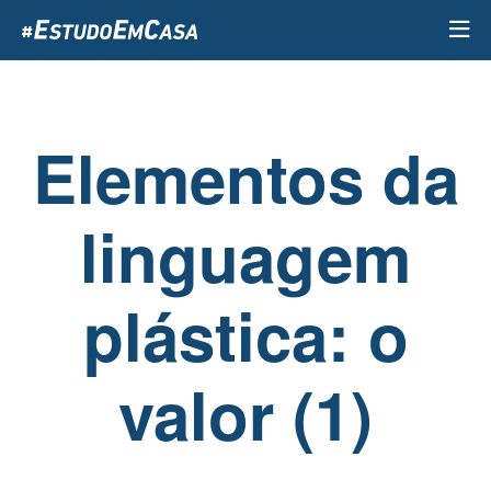
Passar
para
o
conteúdo
principal
Elementos da
linguagem
plástica: o
valor (1)