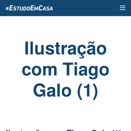
Passar
para
o
conteúdo
principal
Ilustração
com Tiago
Galo (1)