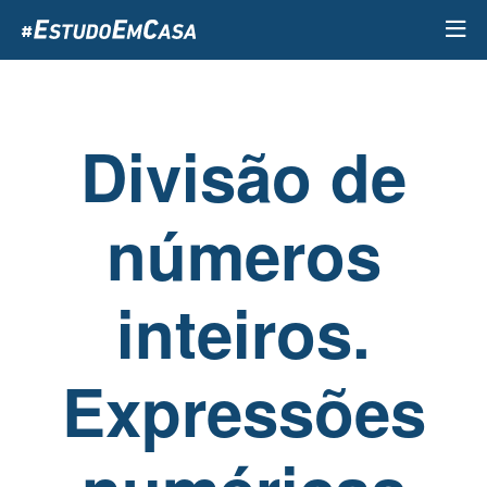
Passar
para
o
conteúdo
principal
Divisão de
números
inteiros.
Expressões