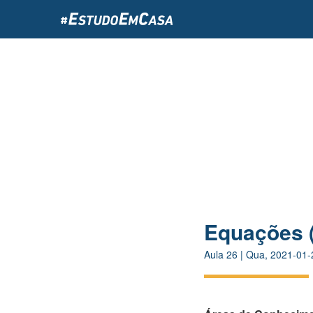
Passar
para
o
conteúdo
principal
Equações (
Aula
26
|
Qua, 2021-01-