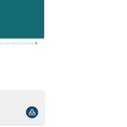
nos-de-escolaridade
e