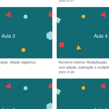
2020-10-21
Aula 3
Aula 4
ração. Adição algébrica.
Números inteiros: Multiplicação
.
com adição, subtração e multipl
2020-10-28