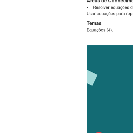
Áreas de Conhecim
• Resolver equações do
Usar equações para rep
Temas
Equações (4).​