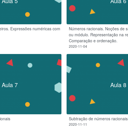
Aula 5
Aula 6
teiros. Expressões numéricas com
Números racionais. Noções de si
ou módulo. Representação na re
Comparação e ordenação.
2020-11-04
Aula 7
Aula 8
ionais
Subtração de números racionais
2020-11-11