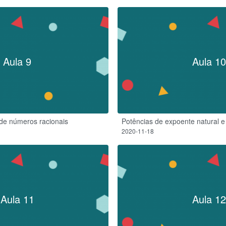
Aula 9
Aula 10
 de números racionais
Potências de expoente natural e
2020-11-18
Aula 11
Aula 12