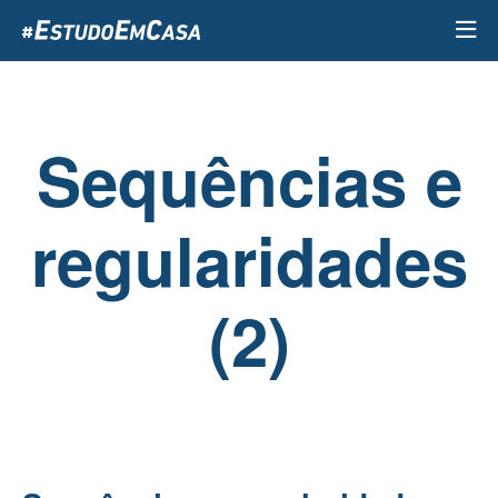
Passar
para
o
conteúdo
principal
Sequências e
regularidades
(2)