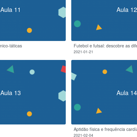
Aula 11
Aula 12
nico-táticas
Futebol e futsal: descobre as di
2021-01-21
Aula 13
Aula 14
Aptidão física e frequência card
2021-02-04