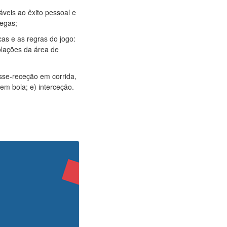
veis ao êxito pessoal e
legas;
cas e as regras do jogo:
iolações da área de
asse-receção em corrida,
m bola; e) interceção.