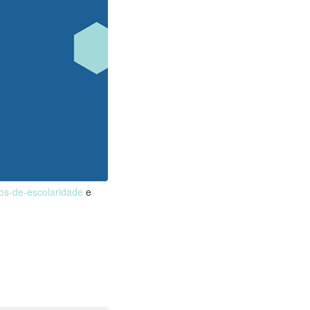
nos-de-escolaridade
e