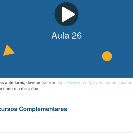
Aula
26
las anteriores, deve entrar em
https://www.rtp.pt/play/estudoemcasa/a
ridade e a disciplina.
ecursos Complementares