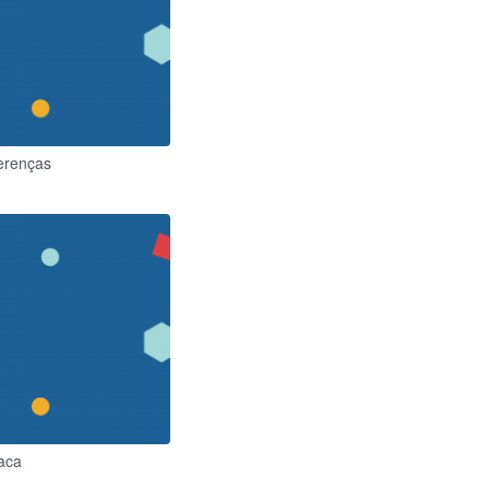
ferenças
íaca