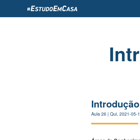
Passar
para
o
conteúdo
principal
Int
Introdução
Aula
26
|
Qui, 2021-05-1