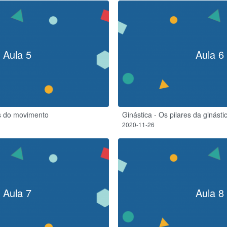
Aula 5
Aula 6
s do movimento
Ginástica - Os pilares da ginásti
2020-11-26
Aula 7
Aula 8