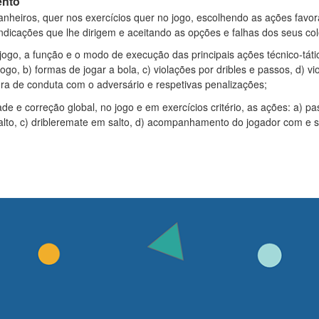
ento
heiros, quer nos exercícios quer no jogo, escolhendo as ações favorá
indicações que lhe dirigem e aceitando as opções e falhas dos seus co
jogo, a função e o modo de execução das principais ações técnico-táti
jogo, b) formas de jogar a bola, c) violações por dribles e passos, d) v
egra de conduta com o adversário e respetivas penalizações;
de e correção global, no jogo e em exercícios critério, as ações: a) p
lto, c) dribleremate em salto, d) acompanhamento do jogador com e se