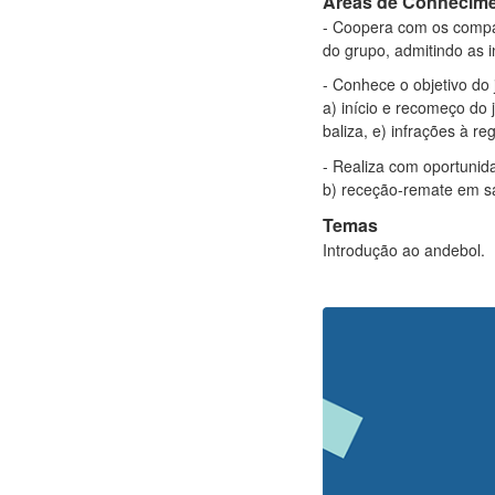
Áreas de Conhecim
- Coopera com os compan
do grupo, admitindo as 
- Conhece o objetivo do 
a) início e recomeço do 
baliza, e) infrações à r
- Realiza com oportunida
b) receção-remate em sa
Temas
Introdução ao andebol.