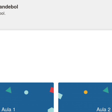
 andebol
ol.
Aula 1
Aula 2