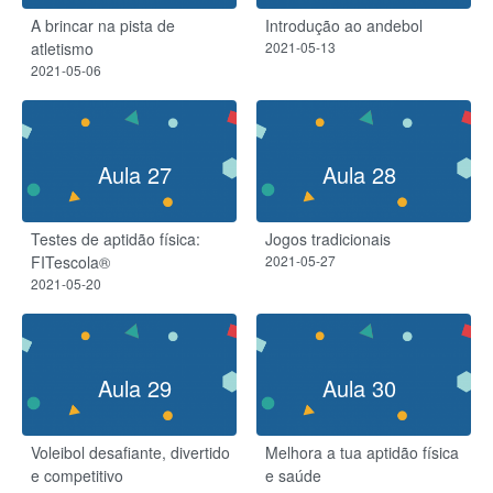
A brincar na pista de
Introdução ao andebol
atletismo
2021-05-13
2021-05-06
Aula 27
Aula 28
Testes de aptidão física:
Jogos tradicionais
FITescola®
2021-05-27
2021-05-20
Aula 29
Aula 30
Voleibol desafiante, divertido
Melhora a tua aptidão física
e competitivo
e saúde