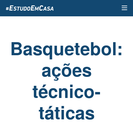
Passar
para
o
conteúdo
principal
Basquetebol:
ações
técnico-
táticas