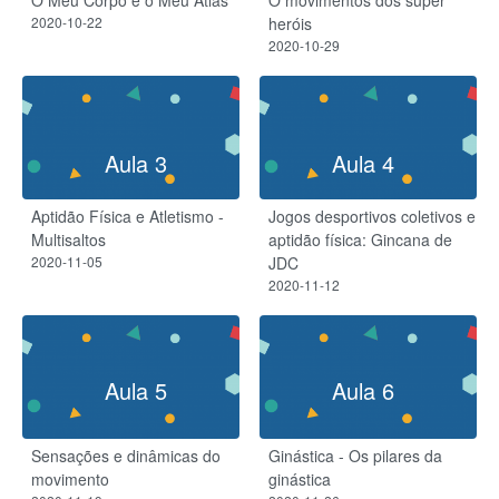
O Meu Corpo é o Meu Atlas
O movimentos dos super
2020-10-22
heróis
2020-10-29
Aula 3
Aula 4
Aptidão Física e Atletismo -
Jogos desportivos coletivos e
Multisaltos
aptidão física: Gincana de
2020-11-05
JDC
2020-11-12
Aula 5
Aula 6
Sensações e dinâmicas do
Ginástica - Os pilares da
movimento
ginástica