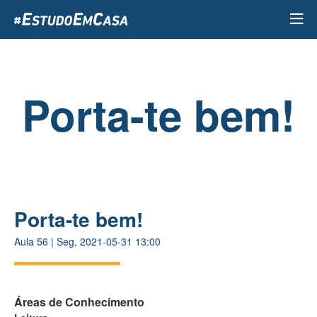
Passar
para
o
conteúdo
principal
Porta-te bem!
Porta-te bem!
Aula
56
|
Seg, 2021-05-31 13:00
Áreas de Conhecimento