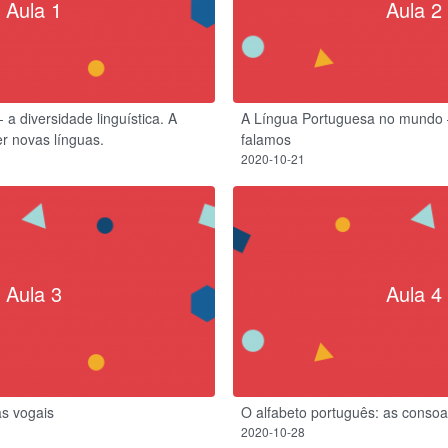
Aula 1
Aula 2
diversidade linguística. A
A Língua Portuguesa no mundo – 
r novas línguas.
falamos
2020-10-21
Aula 3
Aula 4
as vogais
O alfabeto português: as consoa
2020-10-28