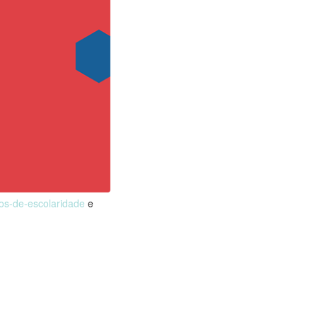
nos-de-escolaridade
e