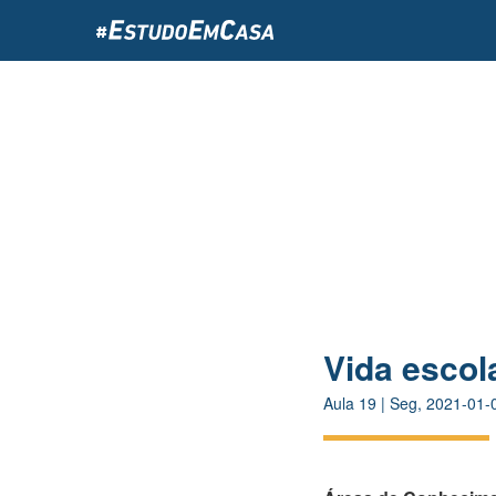
Passar
para
o
conteúdo
principal
Vida escol
Aula
19
|
Seg, 2021-01-