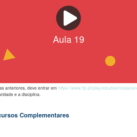
Aula
19
las anteriores, deve entrar em
https://www.rtp.pt/play/estudoemcasa/a
ridade e a disciplina.
ecursos Complementares