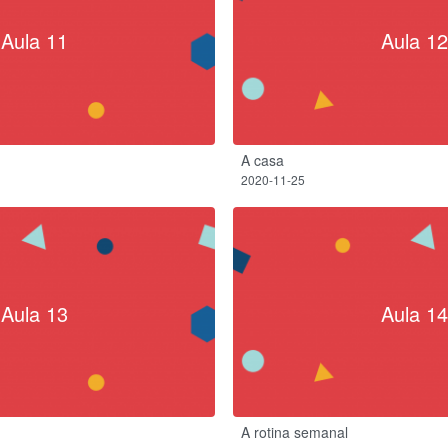
Aula 11
Aula 12
A casa
2020-11-25
Aula 13
Aula 14
A rotina semanal