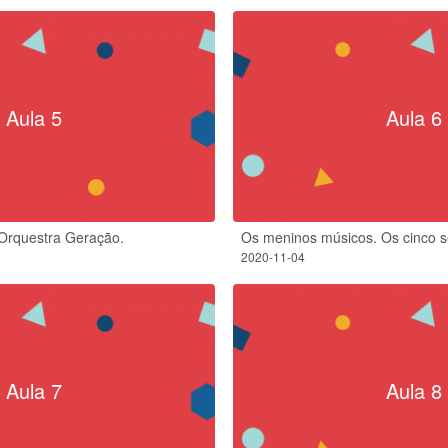
Aula 5
Aula 6
 Orquestra Geração.
Os meninos músicos.​ Os cinco s
2020-11-04
Aula 7
Aula 8