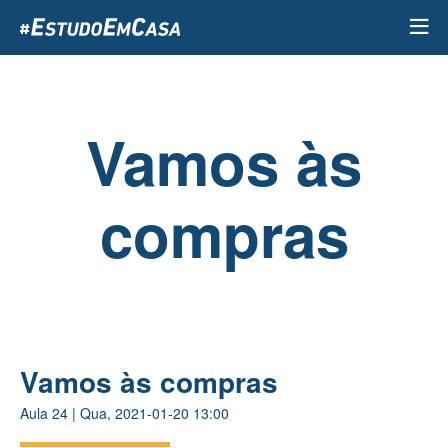
Passar
para
o
conteúdo
principal
Vamos às
compras
Vamos às compras
Aula
24
|
Qua, 2021-01-20 13:00