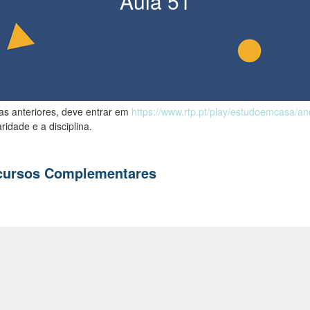
Aula
51
las anteriores, deve entrar em
https://www.rtp.pt/play/estudoemcasa/a
ridade e a disciplina.
ecursos Complementares