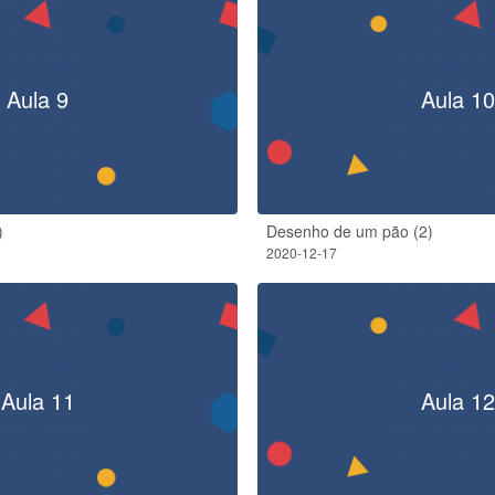
Aula 9
Aula 10
)
Desenho de um pão (2)
2020-12-17
Aula 11
Aula 12