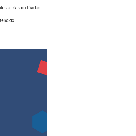
es e frias ou tríades
etendido.