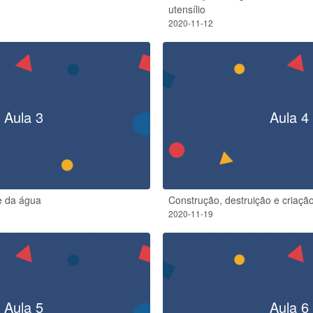
utensílio
2020-11-12
Aula 3
Aula 4
e da água
Construção, destruição e criaçã
2020-11-19
Aula 5
Aula 6