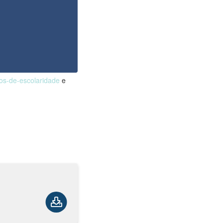
nos-de-escolaridade
e