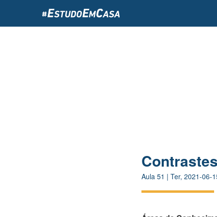
Passar
para
o
conteúdo
principal
Contraste
Aula
51
|
Ter, 2021-06-1