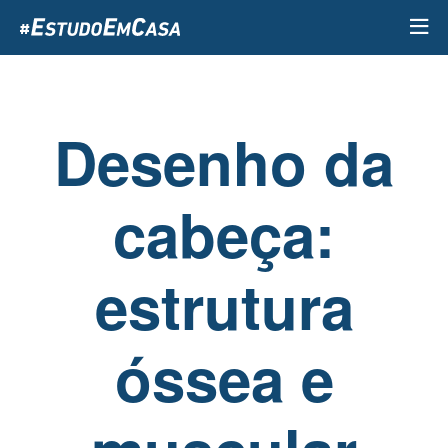
Passar
para
o
conteúdo
principal
Desenho da
cabeça:
estrutura
óssea e