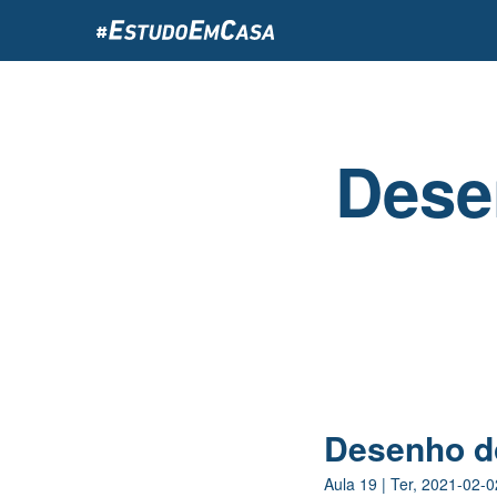
Passar
para
o
conteúdo
principal
Dese
Desenho d
Aula
19
|
Ter, 2021-02-0