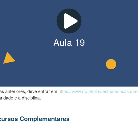
Aula
19
las anteriores, deve entrar em
https://www.rtp.pt/play/estudoemcasa/a
ridade e a disciplina.
ecursos Complementares