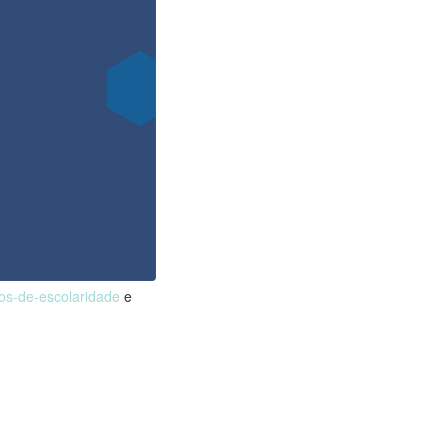
nos-de-escolaridade
e