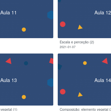
Aula 11
Aula 12
Escala e perceção (2)
2021-01-07
Aula 13
Aula 14
vegetal (1)
Composição: elemento vegetal (