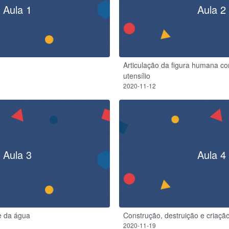
Aula 1
Aula 2
Articulação da figura humana c
utensílio
2020-11-12
Aula 3
Aula 4
e da água
Construção, destruição e criaçã
2020-11-19