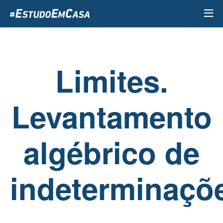
Passar
para
o
conteúdo
principal
Limites.
Levantamento
algébrico de
indeterminaçõ