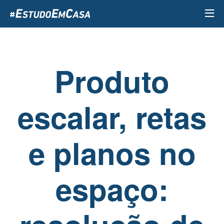
Passar
para
o
conteúdo
principal
Produto
escalar, retas
e planos no
espaço: