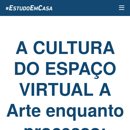
Passar
para
o
conteúdo
principal
A CULTURA
DO ESPAÇO
VIRTUAL A
Arte enquanto