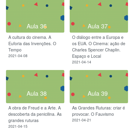
Aula 36
Aula 37
A cultura do cinema. A
O diálogo entre a Europa e
Euforia das Invenções. O
os EUA. O Cinema: ação de
Tempo
Charles Spencer Chaplin.
2021-04-08
Espaço e Local
2021-04-14
Aula 38
Aula 39
A obra de Freud e a Arte. A
As Grandes Ruturas: criar é
descoberta da penicilina. As
provocar. O Fauvismo
grandes ruturas
2021-04-21
2021-04-15