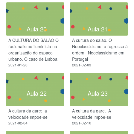
Aula 20
Aula 21
A CULTURA DO SALÃO O
A cultura do salão. O
racionalismo iluminista na
Neoclassicismo: o regresso à
organização do espaço
ordem. ​ Neoclassicismo em
urbano. O caso de Lisboa
Portugal
2021-01-28
2021-02-03
Aula 22
Aula 23
A cultura da gare: ​ a
A cultura da gare. ​ A
velocidade impõe-se​
velocidade impõe-se​
2021-02-04
2021-02-10