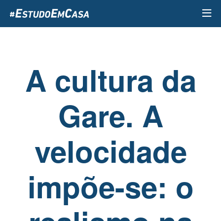
Passar
para
o
conteúdo
principal
A cultura da
Gare. A
velocidade
impõe-se: o