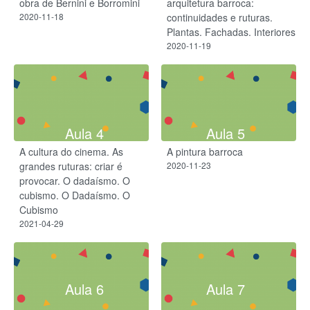
obra de Bernini e Borromini
arquitetura barroca:
2020-11-18
continuidades e ruturas.
Plantas. Fachadas. Interiores
2020-11-19
Aula 4
Aula 5
A cultura do cinema. As
A pintura barroca
grandes ruturas: criar é
2020-11-23
provocar. ​O dadaísmo. O
cubismo. O Dadaísmo.​ O
Cubismo​
2021-04-29
Aula 6
Aula 7