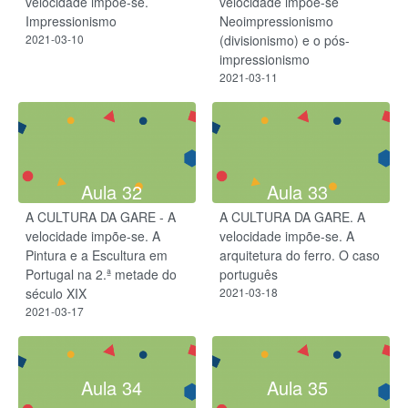
velocidade impõe-se​.
velocidade impõe-se​​
Impressionismo​
Neoimpressionismo
2021-03-10
(divisionismo) e o pós-
impressionismo
2021-03-11
Aula 32
Aula 33
A CULTURA DA GARE - A
A CULTURA DA GARE. A
velocidade impõe-se. A
velocidade impõe-se. A
Pintura e a Escultura em
arquitetura do ferro. O caso
Portugal na 2.ª metade do
português
século XIX
2021-03-18
2021-03-17
Aula 34
Aula 35