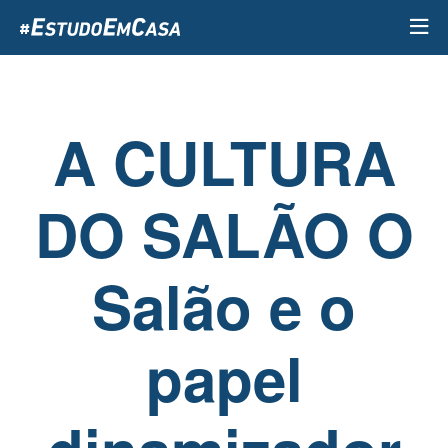
Passar
para
o
conteúdo
principal
A CULTURA
DO SALÃO O
Salão e o
papel