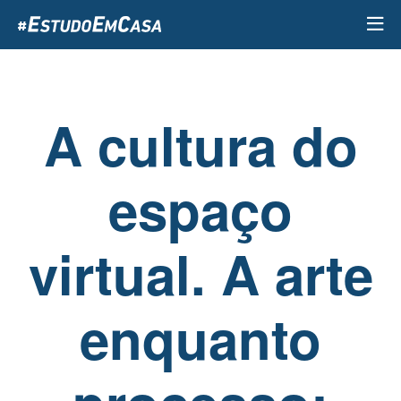
Passar
para
o
conteúdo
principal
A cultura do
espaço
virtual. A arte
enquanto