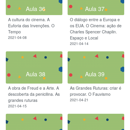
Aula 36
Aula 37
A cultura do cinema. A
O diálogo entre a Europa e
Euforia das Invenções. O
os EUA. O Cinema: ação de
Tempo
Charles Spencer Chaplin.
2021-04-08
Espaço e Local
2021-04-14
Aula 38
Aula 39
A obra de Freud e a Arte. A
As Grandes Ruturas: criar é
descoberta da penicilina. As
provocar. O Fauvismo
grandes ruturas
2021-04-21
2021-04-15