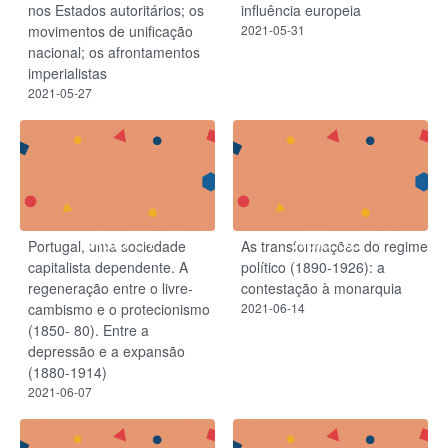
nos Estados autoritários; os
influência europeia
movimentos de unificação
2021-05-31
nacional; os afrontamentos
imperialistas
2021-05-27
Aula 51
Aula 52
Portugal, uma sociedade
As transformações do regime
capitalista dependente. A
político (1890-1926): a
regeneração entre o livre-
contestação à monarquia
cambismo e o protecionismo
2021-06-14
(1850- 80). Entre a
depressão e a expansão
(1880-1914)
2021-06-07