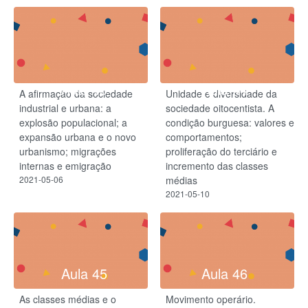
Aula 43
Aula 44
A afirmação da sociedade
Unidade e diversidade da
industrial e urbana: a
sociedade oitocentista. A
explosão populacional; a
condição burguesa: valores e
expansão urbana e o novo
comportamentos;
urbanismo; migrações
proliferação do terciário e
internas e emigração
incremento das classes
2021-05-06
médias
2021-05-10
Aula 45
Aula 46
As classes médias e o
Movimento operário.