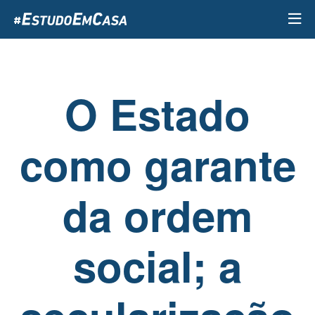
Passar
para
o
conteúdo
principal
O Estado
como garante
da ordem
social; a