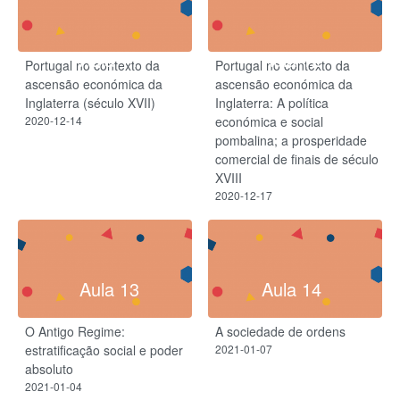
Aula 11
Aula 12
Portugal no contexto da
Portugal no contexto da
ascensão económica da
ascensão económica da
Inglaterra (século XVII)
Inglaterra: A política
2020-12-14
económica e social
pombalina; a prosperidade
comercial de finais de século
XVIII
2020-12-17
Aula 13
Aula 14
O Antigo Regime:
A sociedade de ordens
estratificação social e poder
2021-01-07
absoluto
2021-01-04