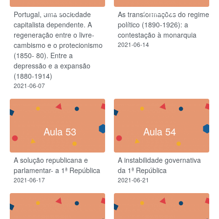
Aula 51
Aula 52
Portugal, uma sociedade
As transformações do regime
capitalista dependente. A
político (1890-1926): a
regeneração entre o livre-
contestação à monarquia
cambismo e o protecionismo
2021-06-14
(1850- 80). Entre a
depressão e a expansão
(1880-1914)
2021-06-07
Aula 53
Aula 54
A solução republicana e
A instabilidade governativa
parlamentar- a 1ª República
da 1ª República
2021-06-17
2021-06-21