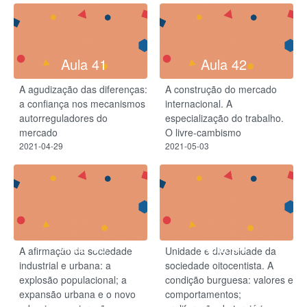
Aula 41
Aula 42
A agudização das diferenças:
A construção do mercado
a confiança nos mecanismos
internacional. A
autorreguladores do
especialização do trabalho.
mercado
O livre-cambismo
2021-04-29
2021-05-03
Aula 43
Aula 44
A afirmação da sociedade
Unidade e diversidade da
industrial e urbana: a
sociedade oitocentista. A
explosão populacional; a
condição burguesa: valores e
expansão urbana e o novo
comportamentos;