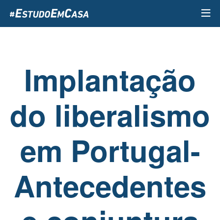
Passar
para
o
conteúdo
principal
Implantação
do liberalismo
em Portugal-
Antecedentes