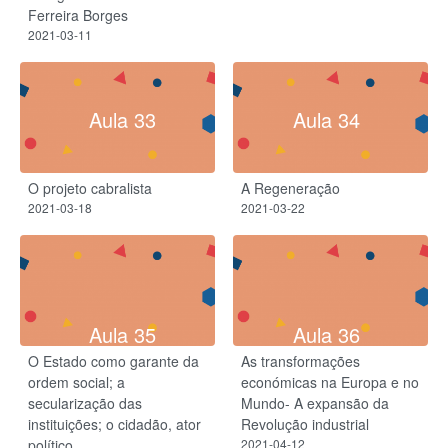
Ferreira Borges
2021-03-11
Aula 33
Aula 34
O projeto cabralista
A Regeneração
2021-03-18
2021-03-22
Aula 35
Aula 36
O Estado como garante da
As transformações
ordem social; a
económicas na Europa e no
secularização das
Mundo- A expansão da
instituições; o cidadão, ator
Revolução industrial
político
2021-04-12