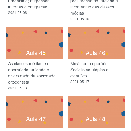
urbanismo; migrações
proliferação do terciário e
internas e emigração
incremento das classes
2021-05-06
médias
2021-05-10
Aula 45
Aula 46
As classes médias e o
Movimento operário.
operariado: unidade e
Socialismo utópico e
diversidade da sociedade
científico
oitocentista
2021-05-17
2021-05-13
Aula 47
Aula 48