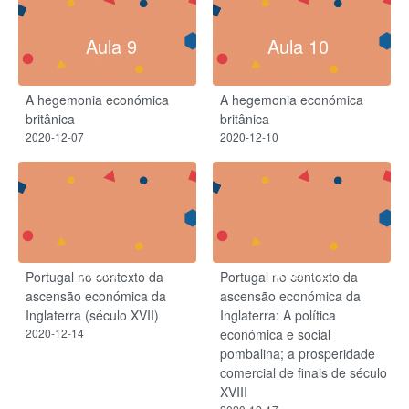
Aula 9
Aula 10
A hegemonia económica
A hegemonia económica
britânica
britânica
2020-12-07
2020-12-10
Aula 11
Aula 12
Portugal no contexto da
Portugal no contexto da
ascensão económica da
ascensão económica da
Inglaterra (século XVII)
Inglaterra: A política
2020-12-14
económica e social
pombalina; a prosperidade
comercial de finais de século
XVIII