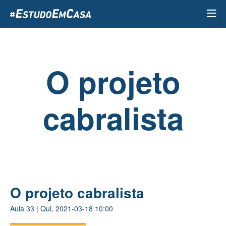
Passar
para
o
conteúdo
principal
O projeto
cabralista
O projeto cabralista
Aula
33
|
Qui, 2021-03-18 10:00