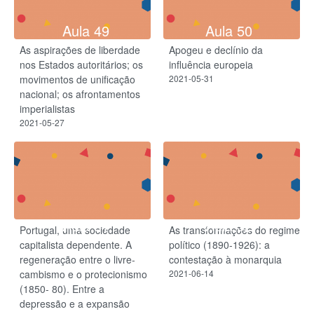
Aula 49
Aula 50
As aspirações de liberdade
Apogeu e declínio da
nos Estados autoritários; os
influência europeia
movimentos de unificação
2021-05-31
nacional; os afrontamentos
imperialistas
2021-05-27
Aula 51
Aula 52
Portugal, uma sociedade
As transformações do regime
capitalista dependente. A
político (1890-1926): a
regeneração entre o livre-
contestação à monarquia
cambismo e o protecionismo
2021-06-14
(1850- 80). Entre a
depressão e a expansão