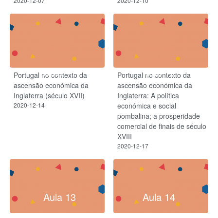
2020-12-07
2020-12-10
Aula 11
Aula 12
Portugal no contexto da
Portugal no contexto da
ascensão económica da
ascensão económica da
Inglaterra (século XVII)
Inglaterra: A política
2020-12-14
económica e social
pombalina; a prosperidade
comercial de finais de século
XVIII
2020-12-17
Aula 13
Aula 14