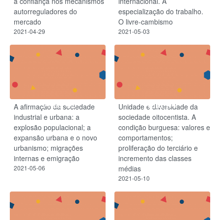
a confiança nos mecanismos
internacional. A
autorreguladores do
especialização do trabalho.
mercado
O livre-cambismo
2021-04-29
2021-05-03
Aula 43
Aula 44
A afirmação da sociedade
Unidade e diversidade da
industrial e urbana: a
sociedade oitocentista. A
explosão populacional; a
condição burguesa: valores e
expansão urbana e o novo
comportamentos;
urbanismo; migrações
proliferação do terciário e
internas e emigração
incremento das classes
2021-05-06
médias
2021-05-10