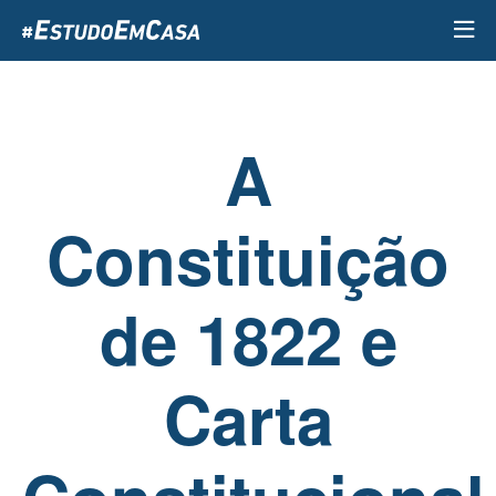
Passar
para
o
conteúdo
principal
A
Constituição
de 1822 e
Carta