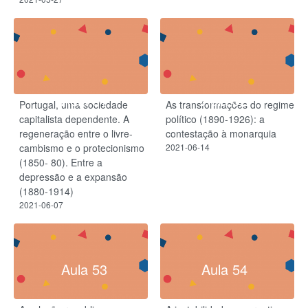
Aula 51
Aula 52
Portugal, uma sociedade
As transformações do regime
capitalista dependente. A
político (1890-1926): a
regeneração entre o livre-
contestação à monarquia
cambismo e o protecionismo
2021-06-14
(1850- 80). Entre a
depressão e a expansão
(1880-1914)
2021-06-07
Aula 53
Aula 54