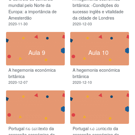
mundial pelo Norte da
britânica: -Condições do
Europa: a importância de
sucesso inglês e vitalidade
Amesterdão
da cidade de Londres
2020-11-30
2020-12-03
Aula 9
Aula 10
A hegemonia económica
A hegemonia económica
britânica
britânica
2020-12-07
2020-12-10
Aula 11
Aula 12
Portugal no contexto da
Portugal no contexto da
ascensão económica da
ascensão económica da