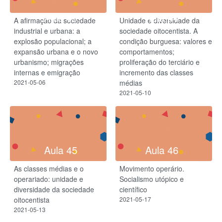
Aula 43
Aula 44
A afirmação da sociedade
Unidade e diversidade da
industrial e urbana: a
sociedade oitocentista. A
explosão populacional; a
condição burguesa: valores e
expansão urbana e o novo
comportamentos;
urbanismo; migrações
proliferação do terciário e
internas e emigração
incremento das classes
2021-05-06
médias
2021-05-10
Aula 45
Aula 46
As classes médias e o
Movimento operário.
operariado: unidade e
Socialismo utópico e
diversidade da sociedade
científico
oitocentista
2021-05-17
2021-05-13