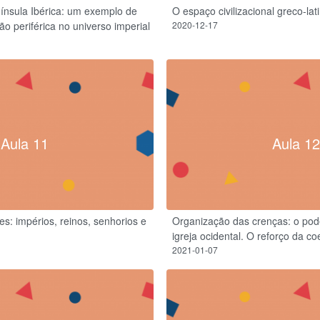
nsula Ibérica: um exemplo de
O espaço civilizacional greco-la
o periférica no universo imperial
2020-12-17
Aula 11
Aula 12
es: impérios, reinos, senhorios e
Organização das crenças: o po
igreja ocidental. O reforço da co
2021-01-07