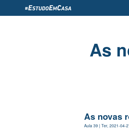
Passar
para
o
conteúdo
principal
As n
As novas 
Aula
39
|
Ter, 2021-04-2