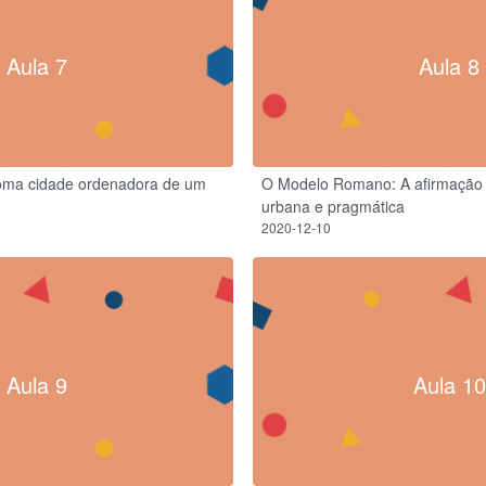
Aula 7
Aula 8
oma cidade ordenadora de um
O Modelo Romano: A afirmação i
urbana e pragmática
2020-12-10
Aula 9
Aula 10