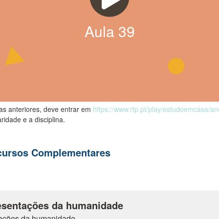
Aula
39
las anteriores, deve entrar em
https://www.rtp.pt/play/estudoemcasa/a
ridade e a disciplina.
ecursos Complementares
esentações da humanidade
tações da humanidade.