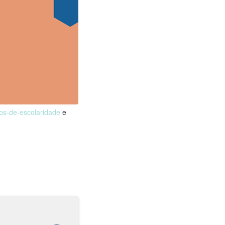
nos-de-escolaridade
e