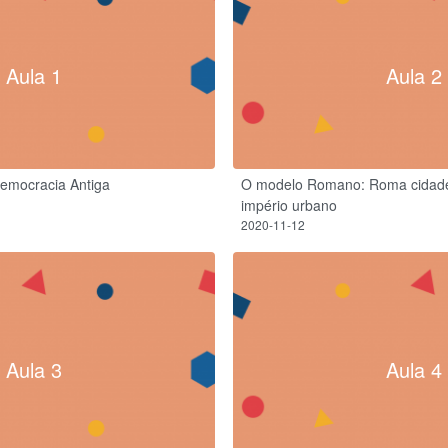
Aula 1
Aula 2
Democracia Antiga
O modelo Romano: Roma cidad
império urbano
2020-11-12
Aula 3
Aula 4