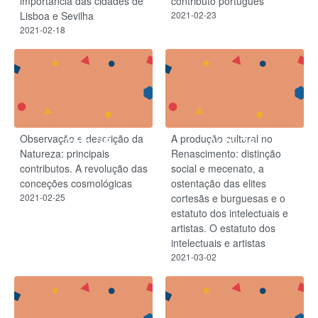
importância das cidades de
contributo português
Lisboa e Sevilha
2021-02-23
2021-02-18
Observação e descrição da
A produção cultural no
Aula 25
Aula 26
Natureza: principais
Renascimento: distinção
contributos. A revolução das
social e mecenato, a
conceções cosmológicas
ostentação das elites
2021-02-25
cortesãs e burguesas e o
estatuto dos intelectuais e
artistas. O estatuto dos
intelectuais e artistas
2021-03-02