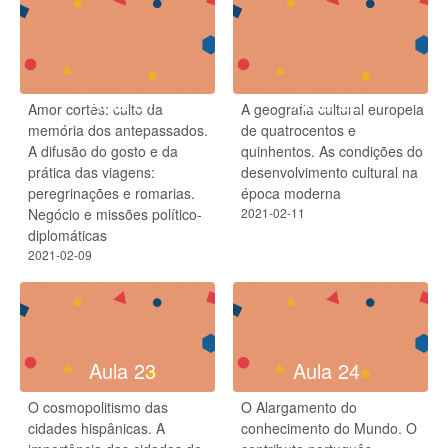
Aula 21
Aula 22
Amor cortês: culto da
A geografia cultural europeia
memória dos antepassados.
de quatrocentos e
A difusão do gosto e da
quinhentos. As condições do
prática das viagens:
desenvolvimento cultural na
peregrinações e romarias.
época moderna
Negócio e missões político-
2021-02-11
diplomáticas
2021-02-09
Aula 23
Aula 24
O cosmopolitismo das
O Alargamento do
cidades hispânicas. A
conhecimento do Mundo. O