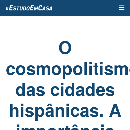
Passar
para
o
conteúdo
principal
O
cosmopolitis
das cidades
hispânicas. A