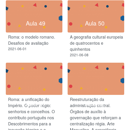
Aula 49
Aula 50
Roma: o modelo romano.
A geografia cultural europeia
Desafios de avaliação
de quatrocentos e
2021-06-01
quinhentos
2021-06-08
Roma: a unificação do
Reestruturação da
Aula 51
Aula 52
Império. O poder régio:
administração central.
senhorios e concelhos. O
Órgãos de auxílio à
contributo português nos
governação que reforçam a
Descobrimentos para a
centralização régia. Arte
inovação técnica e o
Manuelina. A experiência