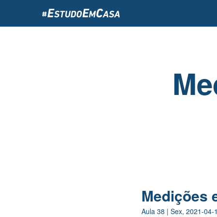
Passar
para
o
conteúdo
principal
Med
Medições e
Aula
38
|
Sex, 2021-04-