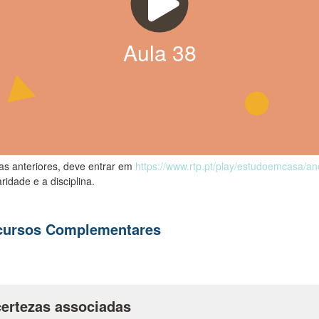
Aula
38
las anteriores, deve entrar em
https://www.rtp.pt/play/estudoemcasa/a
ridade e a disciplina.
ecursos Complementares
certezas associadas