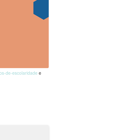
nos-de-escolaridade
e