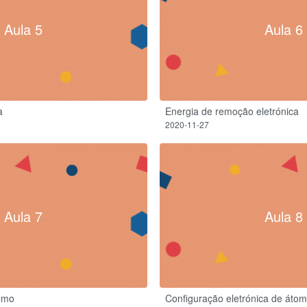
Aula 5
Aula 6
a
Energia de remoção eletrónica
2020-11-27
Aula 7
Aula 8
omo
Configuração eletrónica de áto