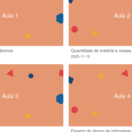
Aula 1
Aula 2
átomos
Quantidade de matéria e massa
2020-11-13
Aula 3
Aula 4
Espetro do átomo de hidrogénio