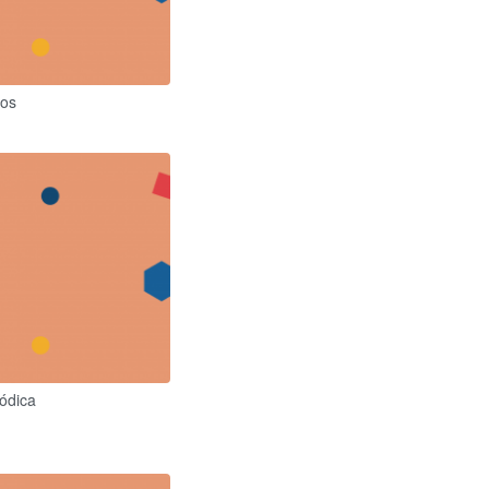
mos
iódica