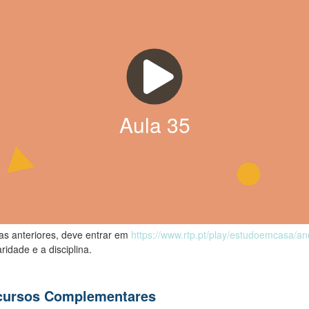
Aula
35
las anteriores, deve entrar em
https://www.rtp.pt/play/estudoemcasa/a
ridade e a disciplina.
ecursos Complementares