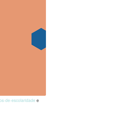
nos-de-escolaridade
e