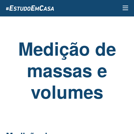
Passar
para
o
conteúdo
principal
Medição de
massas e
volumes