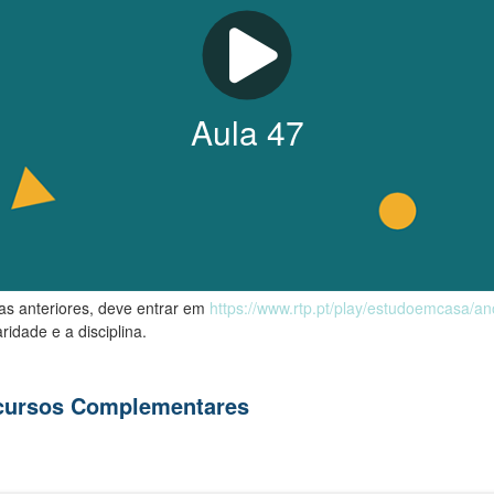
Aula
47
las anteriores, deve entrar em
https://www.rtp.pt/play/estudoemcasa/a
ridade e a disciplina.
ecursos Complementares