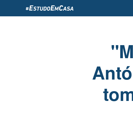
Passar
para
o
conteúdo
principal
"M
Antó
tom