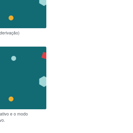
(derivação)
rativo e o modo
vo.