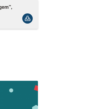
gem",