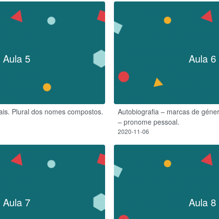
Aula 5
Aula 6
uais. Plural dos nomes compostos.
Autobiografia – marcas de géner
– pronome pessoal.
2020-11-06
Aula 7
Aula 8