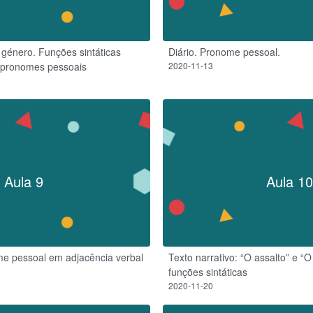
género. Funções sintáticas
Diário. Pronome pessoal.
pronomes pessoais
2020-11-13
Aula 9
Aula 10
me pessoal em adjacência verbal
Texto narrativo: “O assalto” e “O 
funções sintáticas
2020-11-20