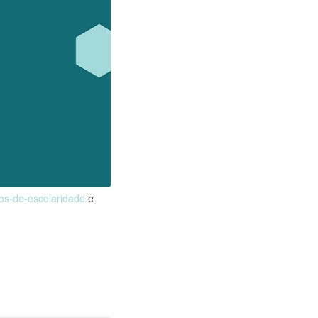
nos-de-escolaridade
e