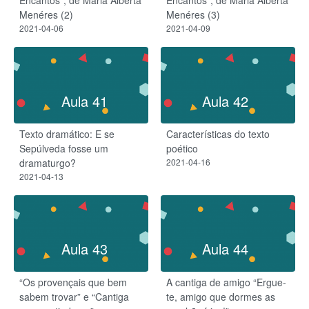
Encantos", de Maria Alberta
Encantos", de Maria Alberta
Menéres (2)
Menéres (3)
2021-04-06
2021-04-09
Aula 41
Aula 42
Texto dramático: E se
Características do texto
Sepúlveda fosse um
poético
dramaturgo?
2021-04-16
2021-04-13
Aula 43
Aula 44
“Os provençais que bem
A cantiga de amigo “Ergue-
sabem trovar” e “Cantiga
te, amigo que dormes as