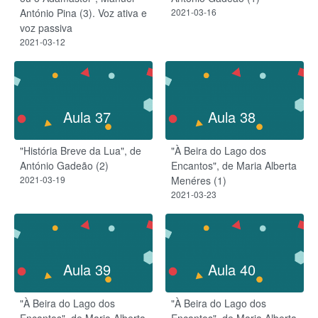
António Pina (3). Voz ativa e
2021-03-16
voz passiva
2021-03-12
Aula 37
Aula 38
"História Breve da Lua", de
"À Beira do Lago dos
António Gadeão (2)
Encantos", de Maria Alberta
2021-03-19
Menéres (1)
2021-03-23
Aula 39
Aula 40
"À Beira do Lago dos
"À Beira do Lago dos