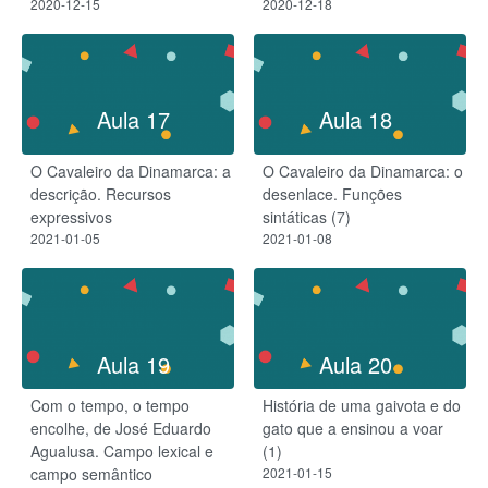
2020-12-15
2020-12-18
Aula 17
Aula 18
O Cavaleiro da Dinamarca: a
O Cavaleiro da Dinamarca: o
descrição. Recursos
desenlace. Funções
expressivos
sintáticas (7)
2021-01-05
2021-01-08
Aula 19
Aula 20
Com o tempo, o tempo
História de uma gaivota e do
encolhe, de José Eduardo
gato que a ensinou a voar
Agualusa. Campo lexical e
(1)
campo semântico
2021-01-15