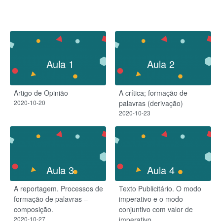
Aula 1
Aula 2
Artigo de Opinião
A crítica; formação de
2020-10-20
palavras (derivação)
2020-10-23
Aula 3
Aula 4
A reportagem. Processos de
Texto Publicitário. O modo
formação de palavras –
imperativo e o modo
composição.
conjuntivo com valor de
2020-10-27
imperativo.