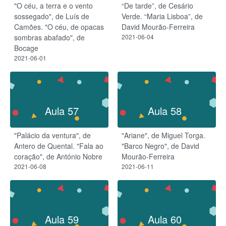
"O céu, a terra e o vento
“De tarde”, de Cesário
sossegado", de Luís de
Verde. “Maria Lisboa”, de
Camões. "O céu, de opacas
David Mourão-Ferreira
sombras abafado", de
2021-06-04
Bocage
2021-06-01
Aula 57
Aula 58
"Palácio da ventura", de
"Ariane", de Miguel Torga.
Antero de Quental. "Fala ao
"Barco Negro", de David
coração", de António Nobre
Mourão-Ferreira
2021-06-08
2021-06-11
Aula 59
Aula 60