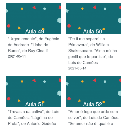
Aula 49
Aula 50
"Urgentemente", de Eugénio
"De ti me separei na
de Andrade. "Linha de
Primavera", de William
Rumo", de Ruy Cinatti
Shakespeare. "Alma minha
2021-05-11
gentil que te partiste", de
Luís de Camões
2021-05-14
Aula 51
Aula 52
"Trovas a ua cativa", de Luís
"Amor é fogo que arde sem
de Camões. "Lágrima de
se ver", de Luís de Camões.
Preta", de António Gedeão
"Se amor não é, qual é o