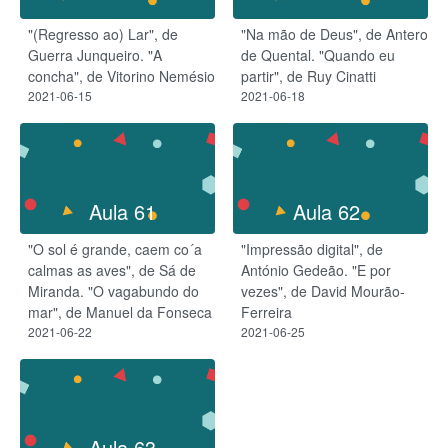
"(Regresso ao) Lar", de
"Na mão de Deus", de Antero
Guerra Junqueiro. "A
de Quental. "Quando eu
concha", de Vitorino Nemésio
partir", de Ruy Cinatti
2021-06-15
2021-06-18
Aula 61
Aula 62
"O sol é grande, caem co´a
"Impressão digital", de
calmas as aves", de Sá de
António Gedeão. "E por
Miranda. "O vagabundo do
vezes", de David Mourão-
mar", de Manuel da Fonseca
Ferreira
2021-06-22
2021-06-25
Aula 63