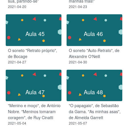
sua, partindo-se”
manhãs frias!”
2021-04-20
2021-04-23
Aula 45
Aula 46
O soneto "Retrato próprio",
O soneto "Auto-Retrato", de
de Bocage
Alexandre O'Neill
2021-04-27
2021-04-30
Aula 47
Aula 48
"Menino e moço", de António
"O papagaio", de Sebastião
Nobre. "Meninos tomaram
da Gama. "As minhas asas",
coragem", de Ruy Cinatti
de Almeida Garrett
2021-05-04
2021-05-07