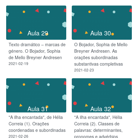
Aula 29
Aula 30
Texto dramático – marcas de
O Bojador, Sophia de Mello
género. O Bojador, Sophia
Breyner Andresen. As
de Mello Breyner Andresen
orações subordinadas
2021-02-19
substantivas completivas
2021-02-23
Aula 31
Aula 32
"A ilha encantada", de Hélia
"A ilha encantada", Hélia
Correia (1).​ Orações
Correia (2). Classes de
coordenadas e subordinadas
palavras: determinantes,
2021-02-26
pronomes e advérbios