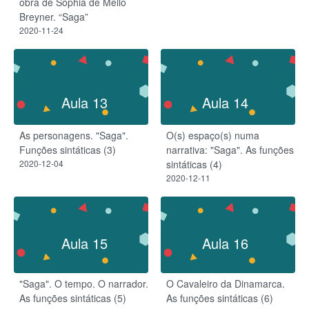
obra de Sophia de Mello
Breyner. “Saga”
2020-11-24
Aula 13
Aula 14
As personagens. "Saga".
O(s) espaço(s) numa
Funções sintáticas (3)
narrativa: "Saga". As funções
2020-12-04
sintáticas (4)
2020-12-11
Aula 15
Aula 16
"Saga". O tempo. O narrador.
O Cavaleiro da Dinamarca.
As funções sintáticas (5)
As funções sintáticas (6)