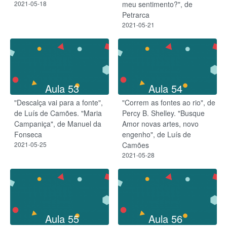
2021-05-18
meu sentimento?", de
Petrarca
2021-05-21
Aula 53
Aula 54
"Descalça vai para a fonte",
"Correm as fontes ao rio", de
de Luís de Camões. "Maria
Percy B. Shelley. "Busque
Campaniça", de Manuel da
Amor novas artes, novo
Fonseca
engenho", de Luís de
2021-05-25
Camões
2021-05-28
Aula 55
Aula 56