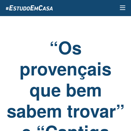
Passar
para
o
conteúdo
principal
“Os
provençais
que bem
sabem trovar”