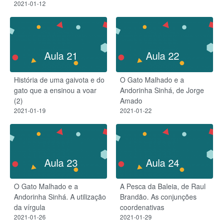
2021-01-12
Aula 21
Aula 22
História de uma gaivota e do
O Gato Malhado e a
gato que a ensinou a voar
Andorinha Sinhá, de Jorge
(2)
Amado
2021-01-19
2021-01-22
Aula 23
Aula 24
O Gato Malhado e a
A Pesca da Baleia, de Raul
Andorinha Sinhá. A utilização
Brandão. As conjunções
da vírgula
coordenativas
2021-01-26
2021-01-29