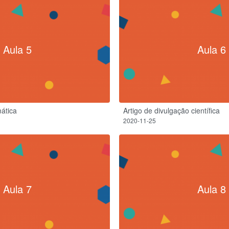
Aula 5
Aula 6
ática
Artigo de divulgação científica
2020-11-25
Aula 7
Aula 8