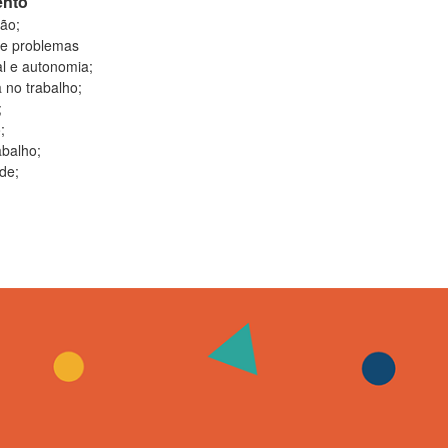
ento
ão;
de problemas
l e autonomia;
 no trabalho;
;
;
abalho;
de;