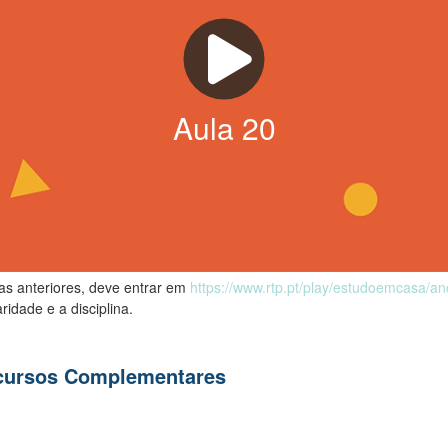
Aula
20
las anteriores, deve entrar em
https://www.rtp.pt/play/estudoemcasa/a
ridade e a disciplina.
ecursos Complementares