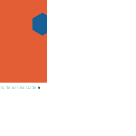
nos-de-escolaridade
e