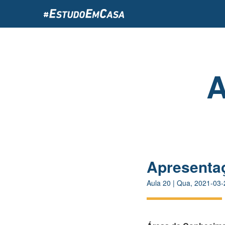
Passar
para
o
conteúdo
principal
A
Apresentaç
Aula
20
|
Qua, 2021-03-