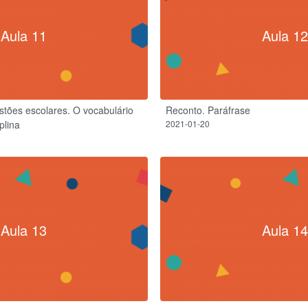
Aula 11
Aula 12
tões escolares. O vocabulário
Reconto. Paráfrase
plina
2021-01-20
Aula 13
Aula 14