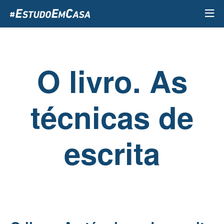
Passar
para
o
conteúdo
principal
O livro. As
técnicas de
escrita