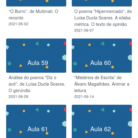
“O Burro”, de Mutimati. O
O poema "Hipermercado", de
reconto
Luísa Ducla Soares. A sílaba
2021-06-02
métrica. O texto de opinião
2021-06-07
Aula 59
Aula 60
Análise do poema "Diz o
“Mistérios de Escrita” de
avô", de Luísa Ducla Soares.
Álvaro Magalhães. Animar a
O gerúndio
leitura
2021-06-09
2021-06-14
Aula 61
Aula 62