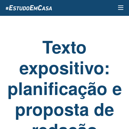
Passar
para
o
conteúdo
principal
Texto
expositivo:
planificação e
proposta de