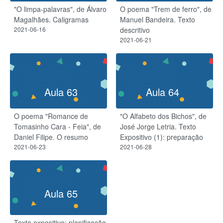
"O limpa-palavras", de Álvaro
O poema "Trem de ferro", de
Magalhães. Caligramas
Manuel Bandeira. Texto
2021-06-16
descritivo
2021-06-21
Aula 63
Aula 64
O poema "Romance de
"O Alfabeto dos Bichos", de
Tomasinho Cara - Feia", de
José Jorge Letria. Texto
Daniel Filipe. O resumo
Expositivo (1): preparação
2021-06-23
2021-06-28
Aula 65
Texto expositivo: planificação