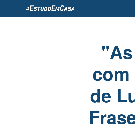
Passar
para
o
conteúdo
principal
"As
com 
de Lu
Frase