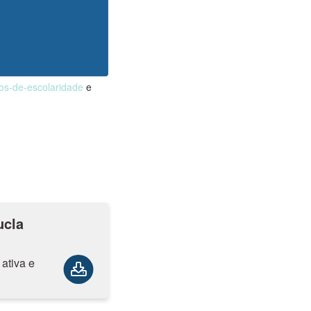
nos-de-escolaridade
e
ucla
ativa e