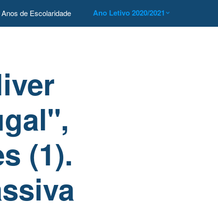
Ano Letivo 2020/2021
Anos de Escolaridade
iver
gal",
s (1).
assiva