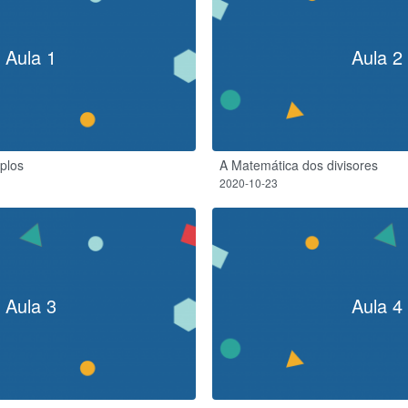
Aula 1
Aula 2
plos
A Matemática dos divisores
2020-10-23
Aula 3
Aula 4