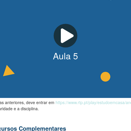
Aula
5
las anteriores, deve entrar em
https://www.rtp.pt/play/estudoemcasa/a
ridade e a disciplina.
ecursos Complementares