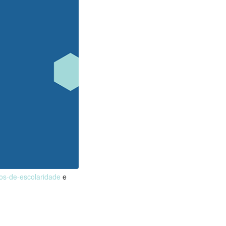
nos-de-escolaridade
e