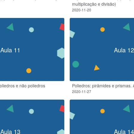
multiplicação e divisão)
2020-11-20
Aula 11
Aula 12
oliedros e não poliedros
Poliedros: pirâmides e prismas. 
2020-11-27
Aula 13
Aula 14