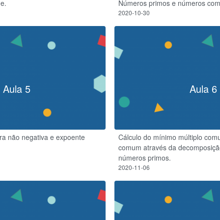
de.
Números primos e números com
2020-10-30
Aula 5
Aula 6
ira não negativa e expoente
Cálculo do mínimo múltiplo com
comum através da decomposição
números primos.
2020-11-06