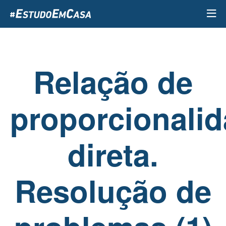
Passar
para
o
conteúdo
principal
Relação de
proporcionali
direta.
Resolução de