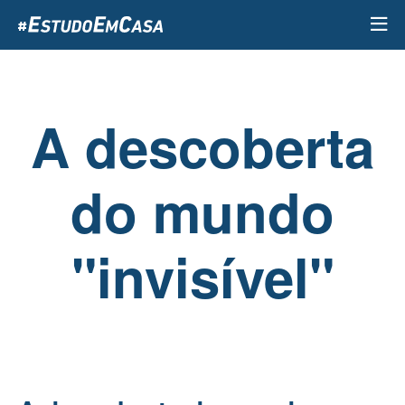
Passar
para
o
conteúdo
principal
A descoberta
do mundo
"invisível"