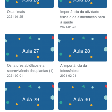
Os animais
Importância da atividade
2021-01-25
física e da alimentação para
a saúde
2021-01-28
Aula 27
Aula 28
Os fatores abióticos e a
A importância da
sobrevivência das plantas (1)
fotossíntese
2021-02-01
2021-02-04
Aula 29
Aula 30