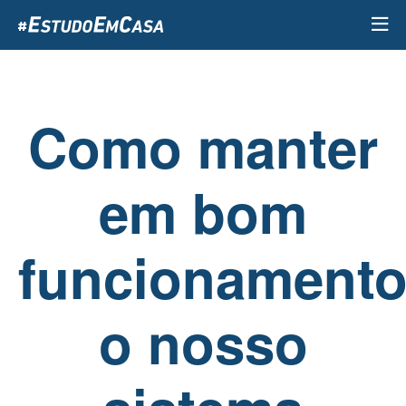
Passar
para
o
conteúdo
principal
Como manter
em bom
funcionament
o nosso