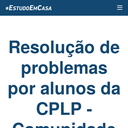
Passar
para
o
conteúdo
principal
Resolução de
problemas
por alunos da
CPLP -