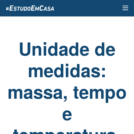
Passar
para
o
conteúdo
principal
Unidade de
medidas:
massa, tempo
e