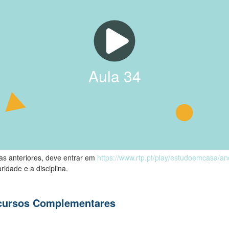
Aula
34
las anteriores, deve entrar em
https://www.rtp.pt/play/estudoemcasa/a
ridade e a disciplina.
ecursos Complementares