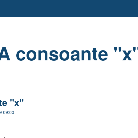
A consoante "x
e "x"
9 09:00