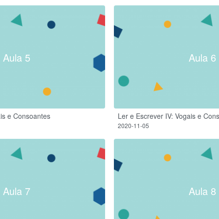
Aula 5
Aula 6
gais e Consoantes
Ler e Escrever IV: Vogais e Con
2020-11-05
Aula 7
Aula 8