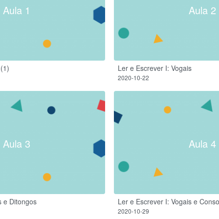
Aula 1
Aula 2
(1)
Ler e Escrever I: Vogais
2020-10-22
Aula 3
Aula 4
s e Ditongos
Ler e Escrever I: Vogais e Cons
2020-10-29