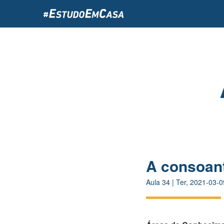
Passar
para
o
conteúdo
principal
A consoant
Aula
34
|
Ter, 2021-03-0