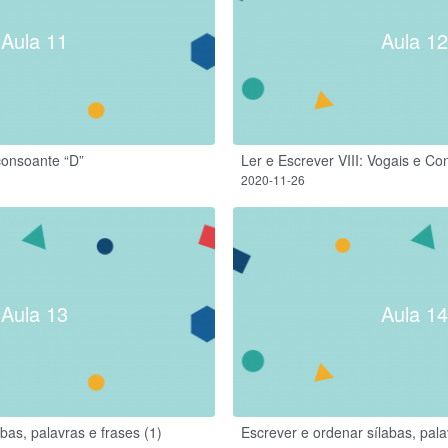
Aula 11
Aula 12
 consoante “D”
Ler e Escrever VIII: Vogais e C
2020-11-26
Aula 13
Aula 14
bas, palavras e frases (1)
Escrever e ordenar sílabas, pala