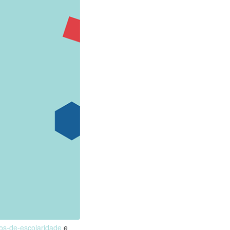
nos-de-escolaridade
e