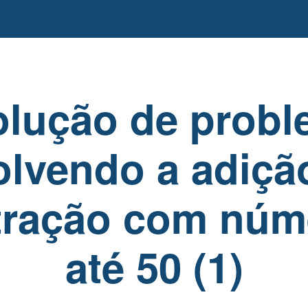
lução de prob
lvendo a adiçã
tração com núm
até 50 (1)​