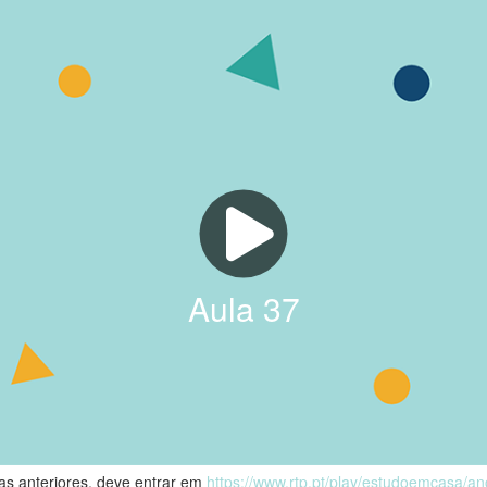
Aula
37
las anteriores, deve entrar em
https://www.rtp.pt/play/estudoemcasa/a