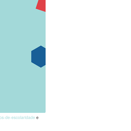
nos-de-escolaridade
e