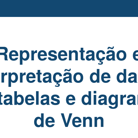
Representação 
erpretação de d
tabelas e diagr
de Venn