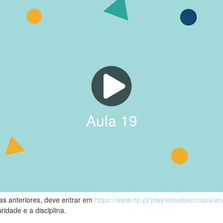
Aula
19
las anteriores, deve entrar em
https://www.rtp.pt/play/estudoemcasa/a
ridade e a disciplina.