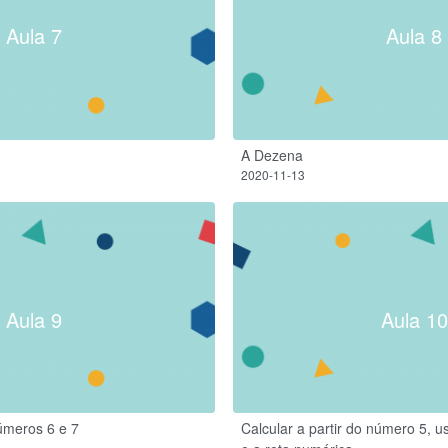
Aula 7
Aula 8
A Dezena
2020-11-13
Aula 9
Aula 10
úmeros 6 e 7
Calcular a partir do número 5, u