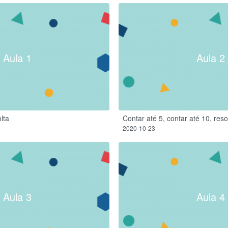
Aula 1
Aula 2
lta
Contar até 5, contar até 10, res
2020-10-23
Aula 3
Aula 4