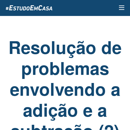
Passar
para
o
conteúdo
principal
Resolução de
problemas
envolvendo a
adição e a