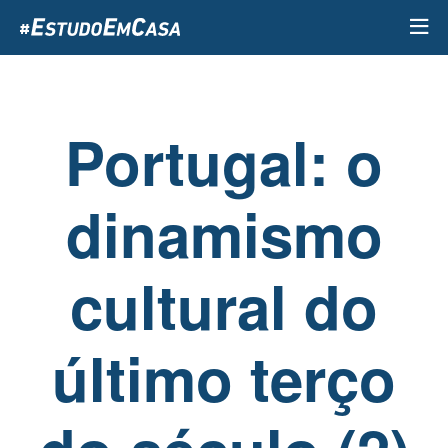
Passar
para
o
conteúdo
principal
Portugal: o
dinamismo
cultural do
último terço