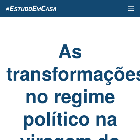
Passar
para
o
conteúdo
principal
As
transformaçõe
no regime
político na