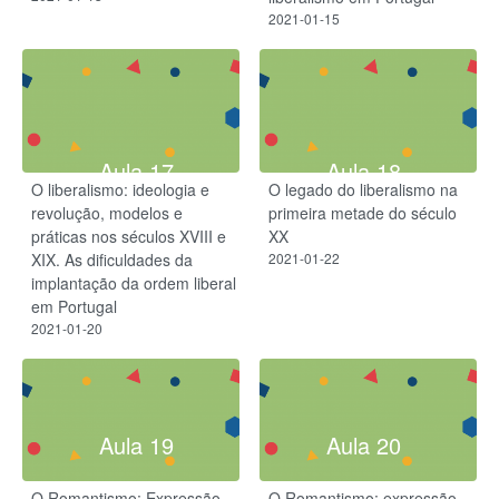
2021-01-15
Aula 17
Aula 18
O liberalismo: ideologia e
O legado do liberalismo na
revolução, modelos e
primeira metade do século
práticas nos séculos XVIII e
XX
XIX. As dificuldades da
2021-01-22
implantação da ordem liberal
em Portugal
2021-01-20
Aula 19
Aula 20
O Romantismo: Expressão
O Romantismo: expressão